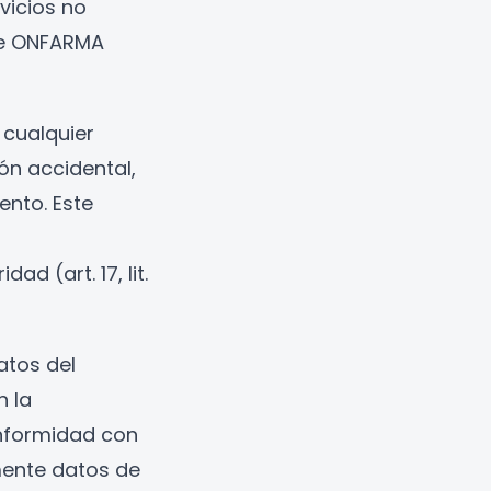
vicios no
ue ONFARMA
, cualquier
ón accidental,
ento. Este
d (art. 17, lit.
atos del
n la
onformidad con
camente datos de