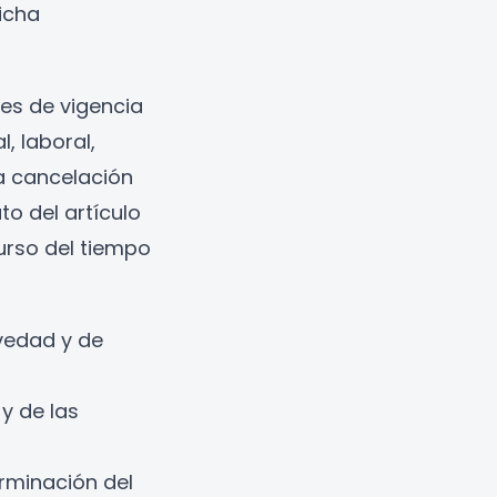
icha
 es de vigencia
l, laboral,
a cancelación
to del artículo
curso del tiempo
avedad y de
y de las
erminación del