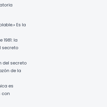
atoria
lable.» Es la
 1981: la
l secreto
ón del secreto
azón de la
nica es
s con