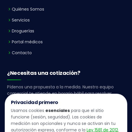
Quiénes Somos
Servicios
Droguerías
Portal médicos
Contacto
¿Necesitas una cotización?
Pídenos una propuesta a la medida. Nuestro equipo
comercial te atiende en horario hábil para resolver
cualquier inquietud institucional.
Privacidad primero
Usamos cookies
esenciales
para que el sitio
LLÁMANOS
funcione (sesión, seguridad). Las cookies de
(+57) 324 280 2283
medición son opcionales y nunca se activan sin tu
autorización expresa, conforme a la
Ley 1581 de 2012
.