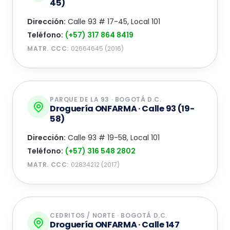
45)
Dirección:
Calle 93 # 17-45, Local 101
Teléfono:
(+57) 317 864 8419
MATR. CCC:
02664645 (2016)
PARQUE DE LA 93 · BOGOTÁ D.C.
Droguería ONFARMA · Calle 93 (19-
58)
Dirección:
Calle 93 # 19-58, Local 101
Teléfono:
(+57) 316 548 2802
MATR. CCC:
02834212 (2017)
CEDRITOS / NORTE · BOGOTÁ D.C.
Droguería ONFARMA · Calle 147