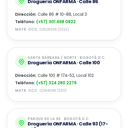
Droguería ONFARMA · Calle 86
Dirección:
Calle 86 # 10-88, Local 3
Teléfono:
(+57) 301 498 0822
MATR. CCC:
03528306 (2022)
SANTA BÁRBARA / NORTE · BOGOTÁ D.C.
Droguería ONFARMA · Calle 100
Dirección:
Calle 100 # 17A-52, Local 102
Teléfono:
(+57) 324 280 2279
MATR. CCC:
02164595 (2011)
PARQUE DE LA 93 · BOGOTÁ D.C.
Droguería ONFARMA · Calle 93 (17-