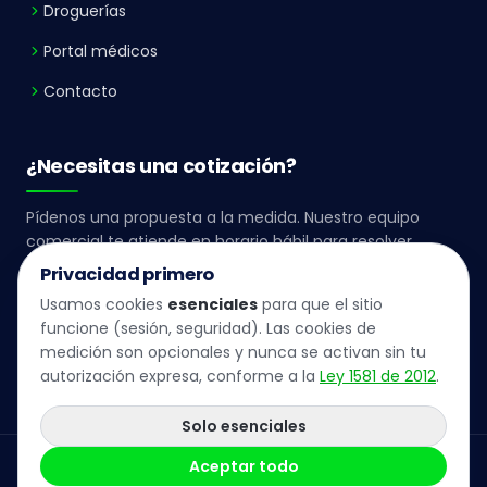
Droguerías
Portal médicos
Contacto
¿Necesitas una cotización?
Pídenos una propuesta a la medida. Nuestro equipo
comercial te atiende en horario hábil para resolver
cualquier inquietud institucional.
Privacidad primero
Usamos cookies
esenciales
para que el sitio
LLÁMANOS
funcione (sesión, seguridad). Las cookies de
(+57) 324 280 2283
medición son opcionales y nunca se activan sin tu
autorización expresa, conforme a la
Ley 1581 de 2012
.
Solo esenciales
Aceptar todo
© 2026 ONFARMA SAS · Todos los derechos reservados
Política de
Autorización
Confidencialidad
Cookies
PQRS